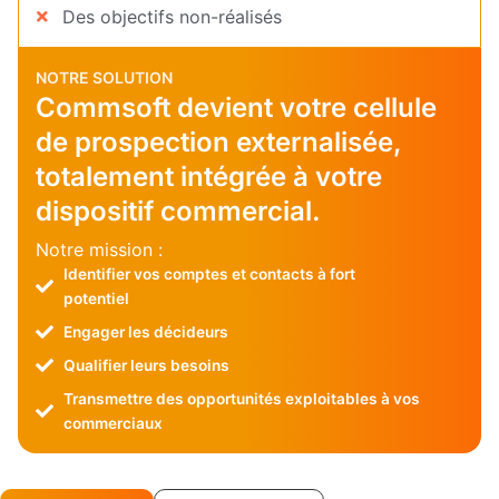
Des objectifs non-réalisés
NOTRE SOLUTION
Commsoft devient votre cellule
de prospection externalisée,
totalement intégrée à votre
dispositif commercial.
Notre mission :
Identifier vos comptes et contacts à fort
potentiel
Engager les décideurs
Qualifier leurs besoins
Transmettre des opportunités exploitables à vos
commerciaux