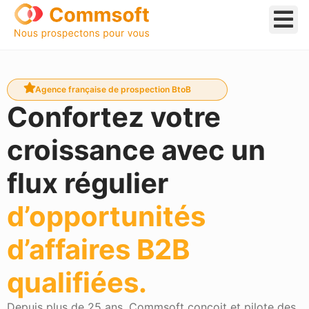
Aller
au
contenu
Agence française de prospection BtoB
Confortez votre
croissance avec un
flux régulier
d’opportunités
d’affaires B2B
qualifiées.
Depuis plus de 25 ans, Commsoft conçoit et pilote des