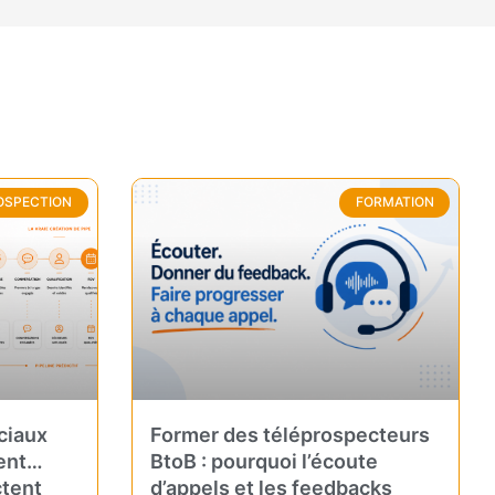
OSPECTION
FORMATION
ciaux
Former des téléprospecteurs
tent…
BtoB : pourquoi l’écoute
ctent
d’appels et les feedbacks