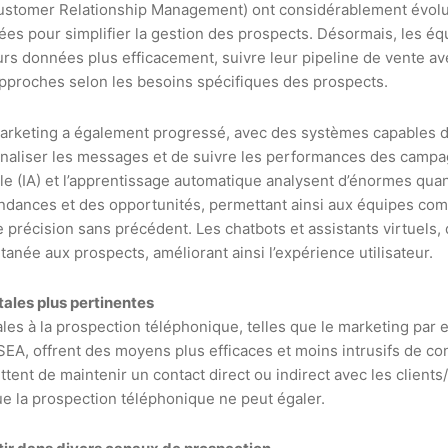
ustomer Relationship Management) ont considérablement évolué
ées pour simplifier la gestion des prospects. Désormais, les 
rs données plus efficacement, suivre leur pipeline de vente ave
approches selon les besoins spécifiques des prospects.
marketing a également progressé, avec des systèmes capables d
nnaliser les messages et de suivre les performances des campa
cielle (IA) et l’apprentissage automatique analysent d’énormes qu
endances et des opportunités, permettant ainsi aux équipes com
e précision sans précédent. Les chatbots et assistants virtuels, 
tanée aux prospects, améliorant ainsi l’expérience utilisateur.
tales plus pertinentes
tales à la prospection téléphonique, telles que le marketing par 
 SEA, offrent des moyens plus efficaces et moins intrusifs de co
nt de maintenir un contact direct ou indirect avec les clients
ue la prospection téléphonique ne peut égaler.