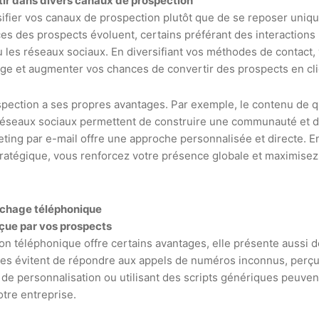
tir dans divers canaux de prospection
ersifier vos canaux de prospection plutôt que de se reposer uniq
ces des prospects évoluent, certains préférant des interactions
 les réseaux sociaux. En diversifiant vos méthodes de contact
rge et augmenter vos chances de convertir des prospects en cli
ection a ses propres avantages. Par exemple, le contenu de qu
s réseaux sociaux permettent de construire une communauté et d’
eting par e-mail offre une approche personnalisée et directe. 
ratégique, vous renforcez votre présence globale et maximisez
rchage téléphonique
çue par vos prospects
on téléphonique offre certains avantages, elle présente aussi d
s évitent de répondre aux appels de numéros inconnus, perçu
de personnalisation ou utilisant des scripts génériques peuve
tre entreprise.