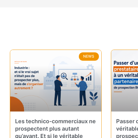
NEWS
Les technico-commerciaux ne
Passer d
prospectent plus autant
véritabl
qu’avant. Et si le véritable
prospec