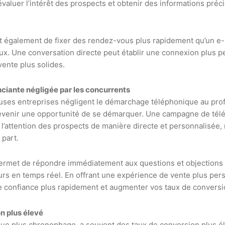
aluer l’intérêt des prospects et obtenir des informations préc
et également de fixer des rendez-vous plus rapidement qu’un e
ux. Une conversation directe peut établir une connexion plus p
ente plus solides.
nciante négligée par les concurrents
ses entreprises négligent le démarchage téléphonique au pro
 devenir une opportunité de se démarquer. Une campagne de tél
l’attention des prospects de manière directe et personnalisée,
part.
 permet de répondre immédiatement aux questions et objections 
urs en temps réel. En offrant une expérience de vente plus pe
de confiance plus rapidement et augmenter vos taux de conversi
n plus élevé
 que plus chronophage, a souvent des taux de conversion plus é