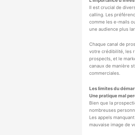
L’Importance d’inves
Il est crucial de div
calling. Les préféren
comme les e-mails ou
une audience plus la
Chaque canal de prosp
votre crédibilité, le
prospects, et le mark
canaux de manière st
commerciales.
Les limites du déma
Une pratique mal per
Bien que la prospecti
nombreuses personne
Les appels manquant 
mauvaise image de vo