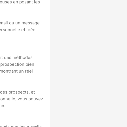
ieuses en posant les
-mail ou un message
ersonnelle et créer
fit des méthodes
éprospection bien
 montrant un réel
des prospects, et
rsonnelle, vous pouvez
on.
levés que les e-mails