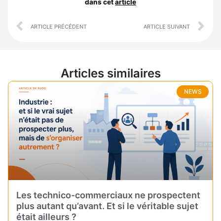
dans cet
article
Prev
Ne
ARTICLE PRÉCÉDENT
ARTICLE SUIVANT
Articles similaires
NEWS
Les technico-commerciaux ne prospectent
plus autant qu’avant. Et si le véritable sujet
était ailleurs ?