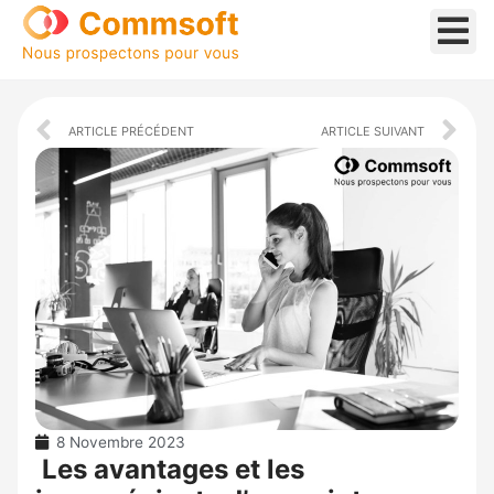
Aller
au
contenu
Prev
Ne
ARTICLE PRÉCÉDENT
ARTICLE SUIVANT
8 Novembre 2023
Les avantages et les