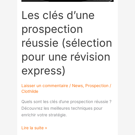
révision
express)
Les clés d’une
prospection
réussie (sélection
pour une révision
express)
Laisser un commentaire
/
News
,
Prospection
/
Clothilde
Quels sont les clés d’une prospection réussie ?
Découvrez les meilleures techniques pour
enrichir votre stratégie.
Lire la suite »