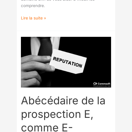
comprendre.
Lire la suite »
Abécédaire
de
la
prospection
E,
comme
E-
réputation
Abécédaire de la
prospection E,
comme E-