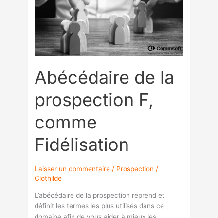
F,
comme
Fidélisation
Abécédaire de la
prospection F,
comme
Fidélisation
Laisser un commentaire
/
Prospection
/
Clothilde
L’abécédaire de la prospection reprend et
définit les termes les plus utilisés dans ce
domaine afin de vous aider à mieux les