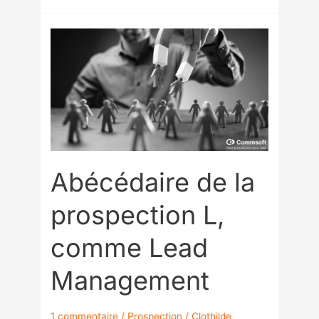
Abécédaire
de
la
prospection
L,
comme
Lead
Management
Abécédaire de la
prospection L,
comme Lead
Management
1 commentaire
/
Prospection
/
Clothilde