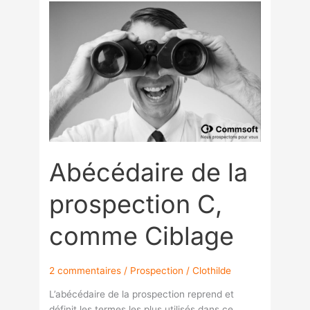
Abécédaire
de
la
prospection
C,
comme
Ciblage
Abécédaire de la
prospection C,
comme Ciblage
2 commentaires
/
Prospection
/
Clothilde
L’abécédaire de la prospection reprend et
définit les termes les plus utilisés dans ce