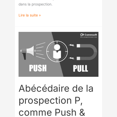
dans la prospection.
Lire la suite »
Abécédaire
de
la
prospection
P,
comme
Push
&
Pull
Abécédaire de la
prospection P,
comme Push &