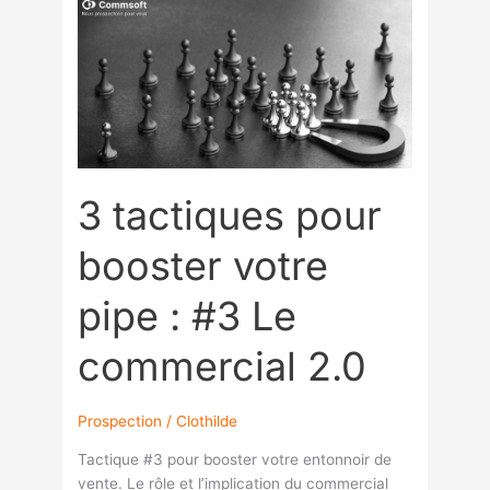
tactiques
pour
booster
votre
pipe
:
#3
Le
3 tactiques pour
commercial
2.0
booster votre
pipe : #3 Le
commercial 2.0
Prospection
/
Clothilde
Tactique #3 pour booster votre entonnoir de
vente. Le rôle et l’implication du commercial