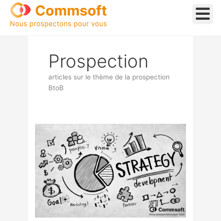
Aller
au
contenu
Prospection
articles sur le thème de la prospection
BtoB
Abécédaire
de
la
prospection
M,
comme
Multicanal