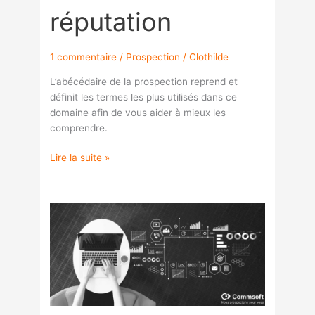
réputation
1 commentaire
/
Prospection
/
Clothilde
L’abécédaire de la prospection reprend et
définit les termes les plus utilisés dans ce
domaine afin de vous aider à mieux les
comprendre.
Lire la suite »
Abécédaire
de
la
prospection
D,
comme
Data