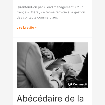
Qu’entend-on par « lead management » ? En
français littéral, ce terme renvoie à la gestion
des contacts commerciaux.
Lire la suite »
Abécédaire
de
la
prospection
G,
comme
Grand
compte
Abécédaire de la